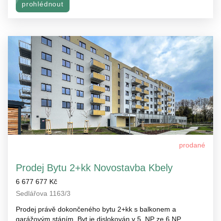
prohlédnout
prodané
Prodej Bytu 2+kk Novostavba Kbely
6 677 677 Kč
Sedlářova 1163/3
Prodej právě dokončeného bytu 2+kk s balkonem a
garážovým stáním. Byt je dislokován v 5. NP ze 6 NP