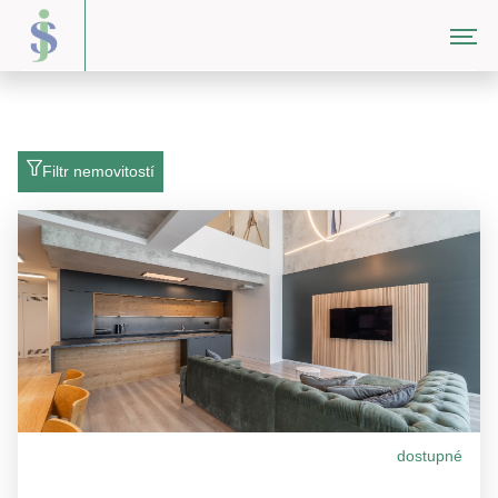
Mgr. Jindřich Svoboda | Nemovitosti
Filtr nemovitostí
dostupné