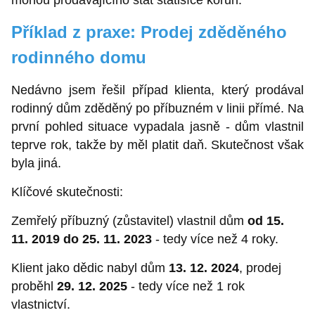
mohou prodávajícího stát statisíce korun.
Příklad z praxe: Prodej zděděného
rodinného domu
Nedávno jsem řešil případ klienta, který prodával
rodinný dům zděděný po příbuzném v linii přímé. Na
první pohled situace vypadala jasně - dům vlastnil
teprve rok, takže by měl platit daň. Skutečnost však
byla jiná.
Klíčové skutečnosti:
Zemřelý příbuzný (zůstavitel) vlastnil dům
od 15.
11. 2019 do 25. 11. 2023
- tedy více než 4 roky.
Klient jako dědic nabyl dům
13. 12. 2024
, prodej
proběhl
29. 12. 2025
- tedy více než 1 rok
vlastnictví.