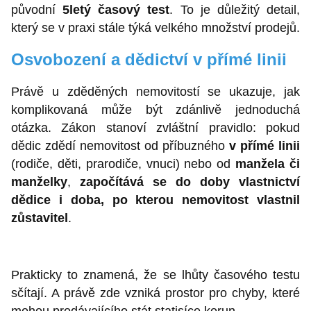
původní
5letý časový test
. To je důležitý detail,
který se v praxi stále týká velkého množství prodejů.
Osvobození a dědictví v přímé linii
Právě u zděděných nemovitostí se ukazuje, jak
komplikovaná může být zdánlivě jednoduchá
otázka. Zákon stanoví zvláštní pravidlo: pokud
dědic zdědí nemovitost od příbuzného
v přímé linii
(rodiče, děti, prarodiče, vnuci) nebo od
manžela či
manželky
,
započítává se do doby vlastnictví
dědice i doba, po kterou nemovitost vlastnil
zůstavitel
.
Prakticky to znamená, že se lhůty časového testu
sčítají. A právě zde vzniká prostor pro chyby, které