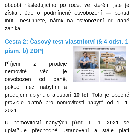
období následujícího po roce, ve kterém jste je
získali. Jde o podmíněné osvobození — pokud
lhůtu nestihnete, nárok na osvobození od daně
zaniká.
Cesta 2: Časový test vlastnictví (§ 4 odst. 1
písm. b) ZDP)
Příjem z prodeje
nemovité věci je
osvobozen od daně,
pokud mezi nabytím a
prodejem uplynulo alespoň
10 let
. Toto je obecné
pravidlo platné pro nemovitosti nabyté od 1. 1.
2021.
U nemovitostí nabytých
před 1. 1. 2021
se
uplatňuje přechodné ustanovení a stále platí