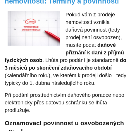
nemovitosti: Termíny a povinnosti
Pokud vám z prodeje
nemovitosti vznikla
daňová povinnost (tedy
prodej není osvobozen),
musíte podat
daňové
přiznání k dani z příjmů
fyzických osob
. Lhůta pro podání je standardně
do
3 měsíců po skončení zdaňovacího období
(kalendářního roku), ve kterém k prodeji došlo - tedy
typicky do 1. dubna následujícího roku.
Při podání prostřednictvím daňového poradce nebo
elektronicky přes datovou schránku se lhůta
prodlužuje.
Oznamovací povinnost u osvobozených