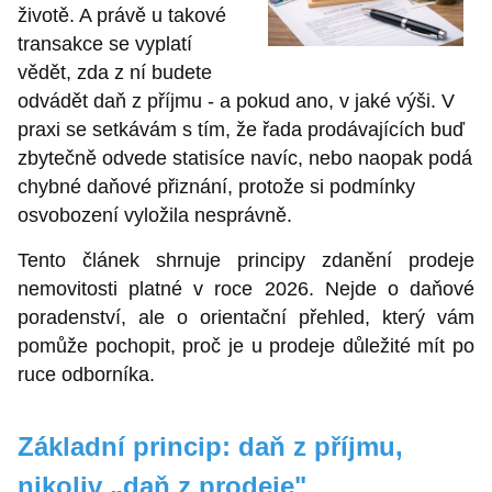
životě. A právě u takové
transakce se vyplatí
vědět, zda z ní budete
odvádět daň z příjmu - a pokud ano, v jaké výši. V
praxi se setkávám s tím, že řada prodávajících buď
zbytečně odvede statisíce navíc, nebo naopak podá
chybné daňové přiznání, protože si podmínky
osvobození vyložila nesprávně.
Tento článek shrnuje principy zdanění prodeje
nemovitosti platné v roce 2026. Nejde o daňové
poradenství, ale o orientační přehled, který vám
pomůže pochopit, proč je u prodeje důležité mít po
ruce odborníka.
Základní princip: daň z příjmu,
nikoliv „daň z prodeje"