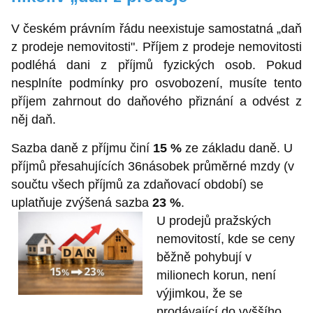
V českém právním řádu neexistuje samostatná „daň
z prodeje nemovitosti". Příjem z prodeje nemovitosti
podléhá dani z příjmů fyzických osob. Pokud
nesplníte podmínky pro osvobození, musíte tento
příjem zahrnout do daňového přiznání a odvést z
něj daň.
Sazba daně z příjmu činí
15 %
ze základu daně. U
příjmů přesahujících 36násobek průměrné mzdy (v
součtu všech příjmů za zdaňovací období) se
uplatňuje zvýšená sazba
23 %
.
U prodejů pražských
nemovitostí, kde se ceny
běžně pohybují v
milionech korun, není
výjimkou, že se
prodávající do vyššího