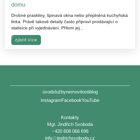
domu
Drobné praskliny, špinavá okna nebo přeplněná kuchyňská
linka. Právě takové detaily často připraví prodávající o
statisíce při vyjednávání. Přitom jej...
zjistit více
úvod
služby
nemovitosti
blog
Instagram
Facebook
YouTube
Kontakty
Mgr. Jindřich Svoboda
+
420 608 066 696
info
@
jindrichsvoboda.cz