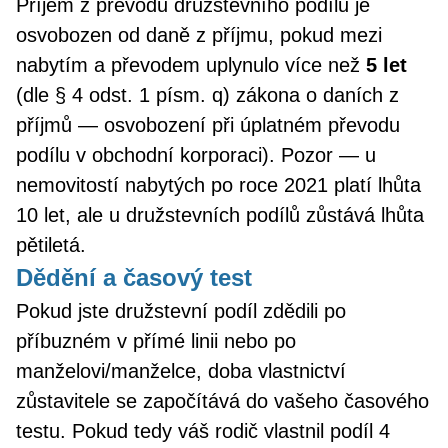
Příjem z převodu družstevního podílu je
osvobozen od daně z příjmu, pokud mezi
nabytím a převodem uplynulo více než
5 let
(dle § 4 odst. 1 písm. q) zákona o daních z
příjmů — osvobození při úplatném převodu
podílu v obchodní korporaci). Pozor — u
nemovitostí nabytých po roce 2021 platí lhůta
10 let, ale u družstevních podílů zůstává lhůta
pětiletá.
Dědění a časový test
Pokud jste družstevní podíl zdědili po
příbuzném v přímé linii nebo po
manželovi/manželce, doba vlastnictví
zůstavitele se započítává do vašeho časového
testu. Pokud tedy váš rodič vlastnil podíl 4