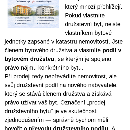
který mnozí přehlížejí.
Pokud vlastníte
družstevní byt, nejste
vlastníkem bytové
jednotky zapsané v katastru nemovitostí. Jste
členem bytového družstva a vlastníte
podíl v
bytovém družstvu
, se kterým je spojeno
právo nájmu konkrétního bytu.
Při prodeji tedy nepřevádíte nemovitost, ale
svůj družstevní podíl na nového nabyvatele,
který se stává členem družstva a získává
právo užívat váš byt. Označení „prodej
družstevního bytu" je ve skutečnosti
zjednodušením — správně bychom měli
hovořit o
převodu družstevního podílu
. A