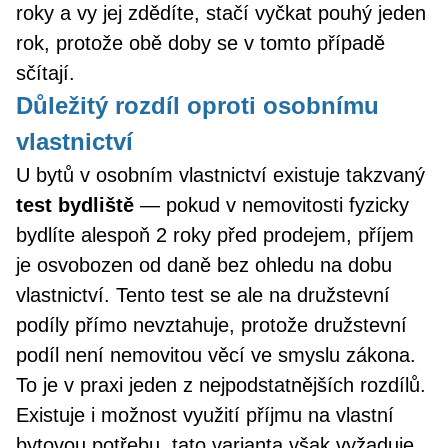
roky a vy jej zdědíte, stačí vyčkat pouhý jeden
rok, protože obě doby se v tomto případě
sčítají.
Důležitý rozdíl oproti osobnímu
vlastnictví
U bytů v osobním vlastnictví existuje takzvaný
test bydliště
— pokud v nemovitosti fyzicky
bydlíte alespoň 2 roky před prodejem, příjem
je osvobozen od daně bez ohledu na dobu
vlastnictví. Tento test se ale na družstevní
podíly přímo nevztahuje, protože družstevní
podíl není nemovitou věcí ve smyslu zákona.
To je v praxi jeden z nejpodstatnějších rozdílů.
Existuje i možnost využití příjmu na vlastní
bytovou potřebu, tato varianta však vyžaduje