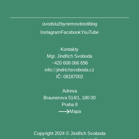
úvod
služby
nemovitosti
blog
Instagram
Facebook
YouTube
Kontakty
Mgr. Jindřich Svoboda
+
420 608 066 696
info
@
jindrichsvoboda.cz
IČ: 08187002
Adresa
Braunerova 514/1, 180 00
Praha 8
Mapa
Copyright 2024 © Jindřich Svoboda